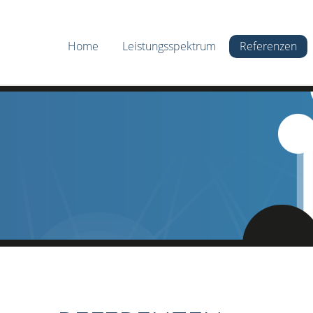
The
IT
MSP
Service
Company
Home
Leistungsspektrum
Referenzen
Druck- und Kopiersysteme
Network
Rechenzentrum
IT-Security
Mobility
NinjaOne RMM
Communication
Education
WLAN
CoinMaster – WLAN-
Münzautomat